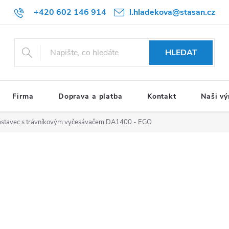
+420 602 146 914
l.hladekova@stasan.cz
HLEDAT
Firma
Doprava a platba
Kontakt
Naši vý
stavec s trávníkovým vyčesávačem DA1400 - EGO