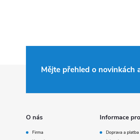
Z
Mějte přehled o novinkách
á
p
a
O nás
Informace pro
t
Firma
Doprava a platba