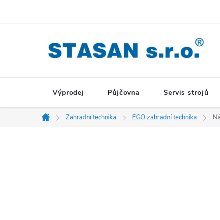
Přejít
na
obsah
Výprodej
Půjčovna
Servis strojů
Zahradní technika
EGO zahradní technika
Ná
Domů