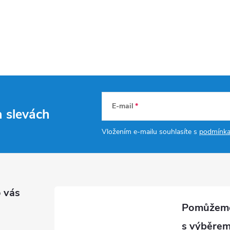
E-mail
a slevách
Vložením e-mailu souhlasíte s
podmínka
 vás