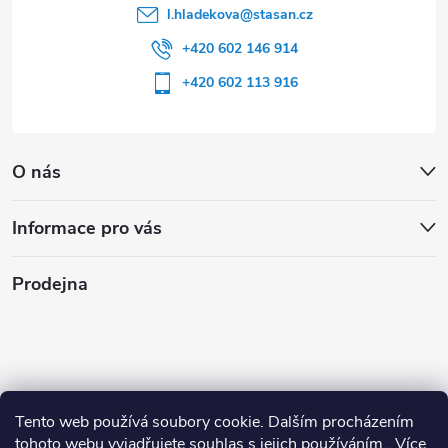
l.hladekova
@
stasan.cz
+420 602 146 914
+420 602 113 916
O nás
Informace pro vás
Prodejna
Tento web používá soubory cookie. Dalším procházením
tohoto webu vyjadřujete souhlas s jejich používáním.. Více