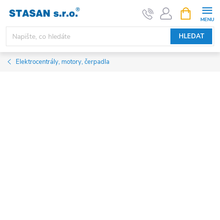
Přejít
NÁKUPNÍ
KOŠÍK
na
obsah
HLEDAT
Elektrocentrály, motory, čerpadla