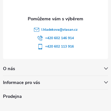
í
l.hladekova
@
stasan.cz
+420 602 146 914
+420 602 113 916
O nás
Informace pro vás
Prodejna