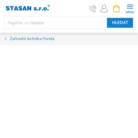
Přejít
NÁKUPNÍ
KOŠÍK
na
obsah
HLEDAT
Zahradní technika Honda