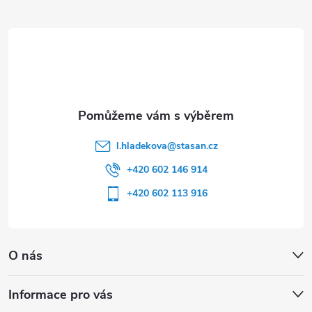
t
í
l.hladekova
@
stasan.cz
+420 602 146 914
+420 602 113 916
O nás
Informace pro vás