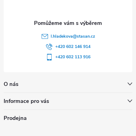
í
l.hladekova
@
stasan.cz
+420 602 146 914
+420 602 113 916
O nás
Informace pro vás
Prodejna