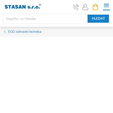
Přejít
NÁKUPNÍ
KOŠÍK
na
obsah
HLEDAT
EGO zahradní technika