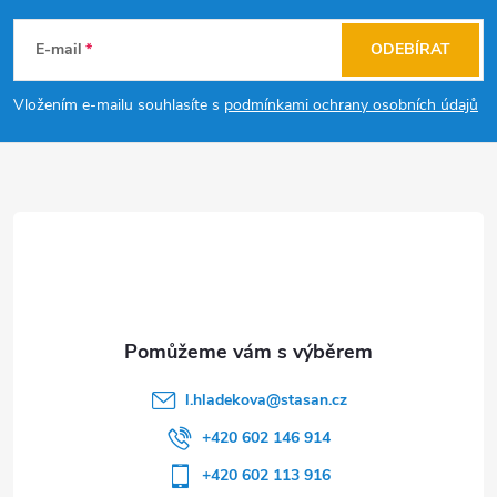
á
E-mail
ODEBÍRAT
p
Vložením e-mailu souhlasíte s
podmínkami ochrany osobních údajů
a
t
í
l.hladekova
@
stasan.cz
+420 602 146 914
+420 602 113 916