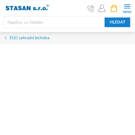
Přejít
NÁKUPNÍ
KOŠÍK
na
obsah
HLEDAT
EGO zahradní technika