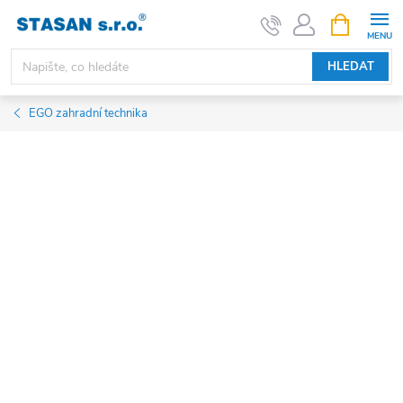
Přejít
NÁKUPNÍ
KOŠÍK
na
obsah
HLEDAT
EGO zahradní technika