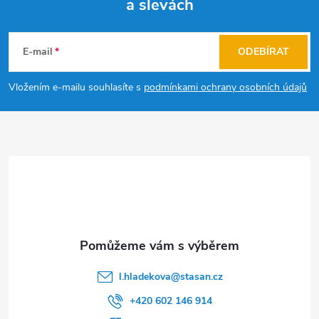
a slevách
Z
á
E-mail
ODEBÍRAT
p
Vložením e-mailu souhlasíte s
podmínkami ochrany osobních údajů
a
t
í
l.hladekova
@
stasan.cz
+420 602 146 914