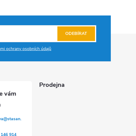
ODEBÍRAT
mi ochrany osobních údajů
Prodejna
va
@
stasan.
 146 914