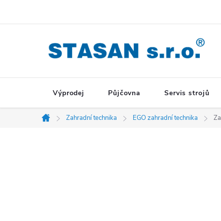
Přejít
na
obsah
Výprodej
Půjčovna
Servis strojů
Zahradní technika
EGO zahradní technika
Za
Domů