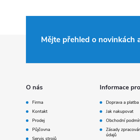
Z
Mějte přehled o novinkách
á
p
a
O nás
Informace pro
t
Firma
Doprava a platba
Kontakt
Jak nakupovat
í
Prodej
Obchodní podmí
Půjčovna
Zásady zpracován
údajů
Servis strojů