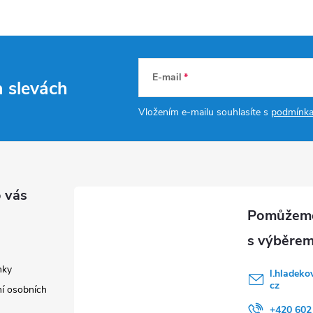
E-mail
a slevách
Vložením e-mailu souhlasíte s
podmínka
 vás
nky
l.hladeko
cz
í osobních
+420 602