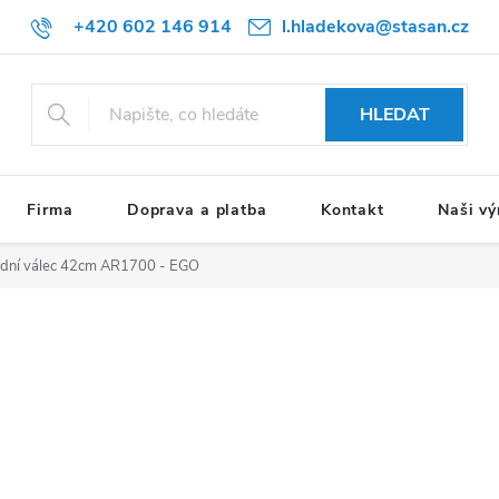
+420 602 146 914
l.hladekova@stasan.cz
HLEDAT
Firma
Doprava a platba
Kontakt
Naši vý
dní válec 42cm AR1700 - EGO