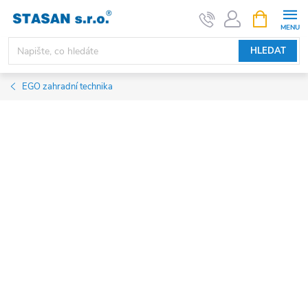
Přejít
NÁKUPNÍ
KOŠÍK
na
obsah
HLEDAT
EGO zahradní technika