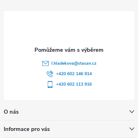
t
í
l.hladekova
@
stasan.cz
+420 602 146 914
+420 602 113 916
O nás
Informace pro vás