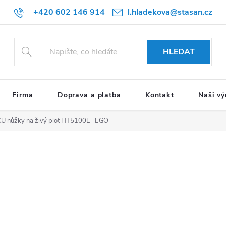
+420 602 146 914
l.hladekova@stasan.cz
HLEDAT
Firma
Doprava a platba
Kontakt
Naši vý
U nůžky na živý plot HT5100E- EGO