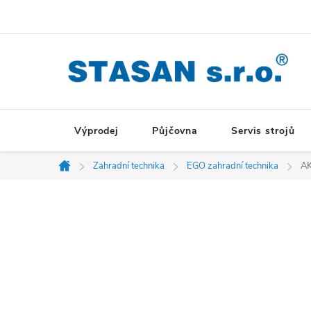
Přejít
na
obsah
Výprodej
Půjčovna
Servis strojů
Zahradní technika
EGO zahradní technika
AK
Domů