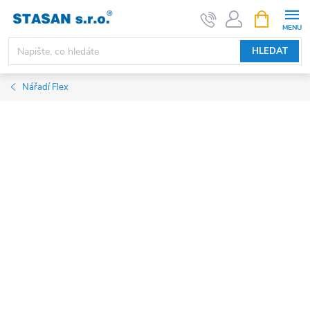
Přejít
NÁKUPNÍ
KOŠÍK
na
obsah
HLEDAT
Nářadí Flex