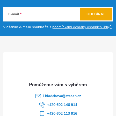
Z
á
E-mail
ODEBÍRAT
p
Vložením e-mailu souhlasíte s
podmínkami ochrany osobních údajů
a
t
í
l.hladekova
@
stasan.cz
+420 602 146 914
+420 602 113 916