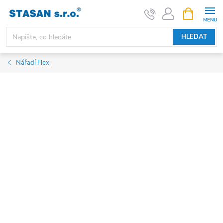
Přejít
NÁKUPNÍ
KOŠÍK
na
obsah
HLEDAT
Nářadí Flex