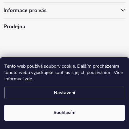
Informace pro vás
Prodejna
Tento web používá soubory cookie. Dalším procházením
tohoto webu vyjadřujete souhlas s jejich používáním.. Více
informací
zde
.
Nastavení
Copyright 2026
Stasan.cz
. Všechna práva vyhrazena.
Souhlasím
Vytvořil Shoptet