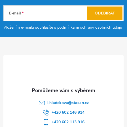
á
E-mail
ODEBÍRAT
p
Vložením e-mailu souhlasíte s
podmínkami ochrany osobních údajů
a
t
í
l.hladekova
@
stasan.cz
+420 602 146 914
+420 602 113 916