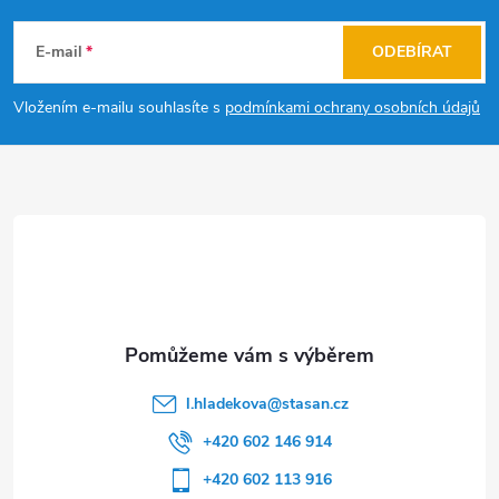
á
E-mail
ODEBÍRAT
p
Vložením e-mailu souhlasíte s
podmínkami ochrany osobních údajů
a
t
í
l.hladekova
@
stasan.cz
+420 602 146 914
+420 602 113 916