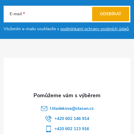
á
E-mail
ODEBÍRAT
p
Vložením e-mailu souhlasíte s
podmínkami ochrany osobních údajů
a
t
í
l.hladekova
@
stasan.cz
+420 602 146 914
+420 602 113 916