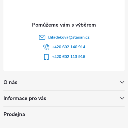
í
l.hladekova
@
stasan.cz
+420 602 146 914
+420 602 113 916
O nás
Informace pro vás
Prodejna