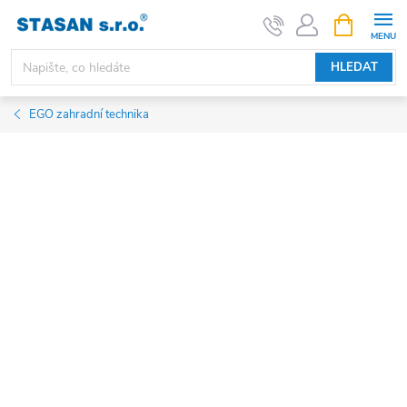
Přejít
NÁKUPNÍ
KOŠÍK
na
obsah
HLEDAT
EGO zahradní technika