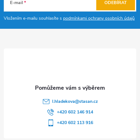
á
E-mail
ODEBÍRAT
p
Vložením e-mailu souhlasíte s
podmínkami ochrany osobních údajů
a
t
í
l.hladekova
@
stasan.cz
+420 602 146 914
+420 602 113 916