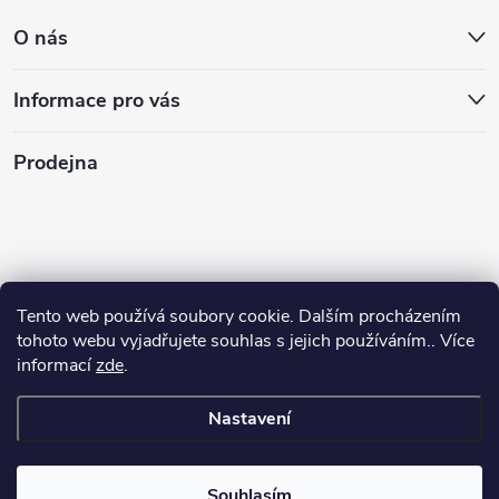
O nás
Informace pro vás
Prodejna
Tento web používá soubory cookie. Dalším procházením
tohoto webu vyjadřujete souhlas s jejich používáním.. Více
informací
zde
.
Nastavení
Copyright 2026
Stasan.cz
. Všechna práva vyhrazena.
Souhlasím