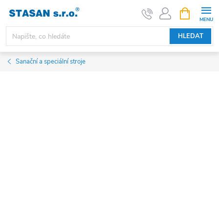
Přejít
NÁKUPNÍ
KOŠÍK
na
obsah
HLEDAT
Sanační a speciální stroje