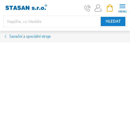
Přejít
NÁKUPNÍ
KOŠÍK
na
obsah
HLEDAT
Sanační a speciální stroje