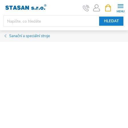
Přejít
NÁKUPNÍ
KOŠÍK
na
obsah
HLEDAT
Sanační a speciální stroje