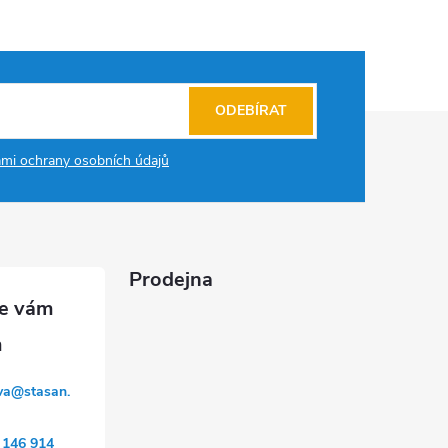
ODEBÍRAT
mi ochrany osobních údajů
Prodejna
va
@
stasan.
 146 914