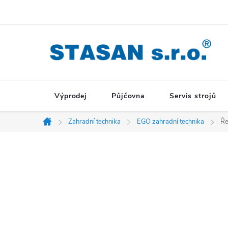
Přejít
na
obsah
Výprodej
Půjčovna
Servis strojů
Zahradní technika
EGO zahradní technika
Ře
Domů