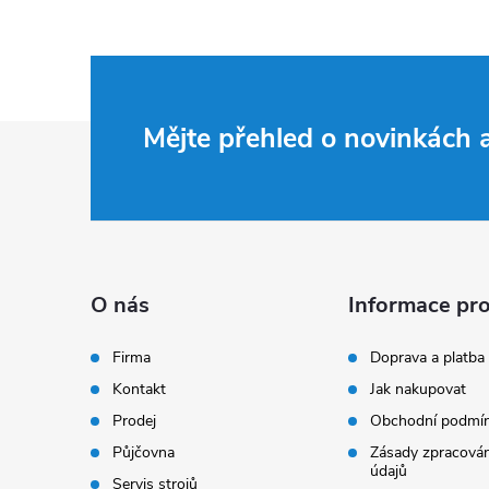
Z
Mějte přehled o novinkách
á
p
a
O nás
Informace pro
t
Firma
Doprava a platba
Kontakt
Jak nakupovat
í
Prodej
Obchodní podmí
Půjčovna
Zásady zpracován
údajů
Servis strojů