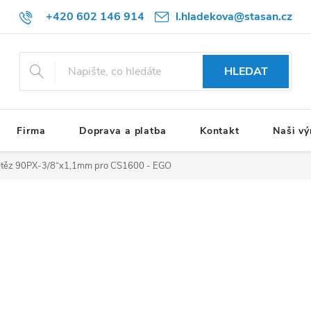
+420 602 146 914
l.hladekova@stasan.cz
HLEDAT
Firma
Doprava a platba
Kontakt
Naši vý
těz 90PX-3/8“x1,1mm pro CS1600 - EGO