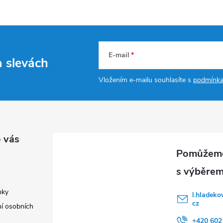
E-mail
a slevách
Vložením e-mailu souhlasíte s
podmínka
 vás
nky
l.hladeko
cz
í osobních
+420 602