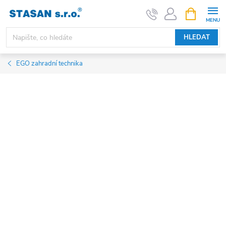
Přejít
NÁKUPNÍ
KOŠÍK
na
obsah
HLEDAT
EGO zahradní technika