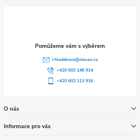
t
í
l.hladekova
@
stasan.cz
+420 602 146 914
+420 602 113 916
O nás
Informace pro vás