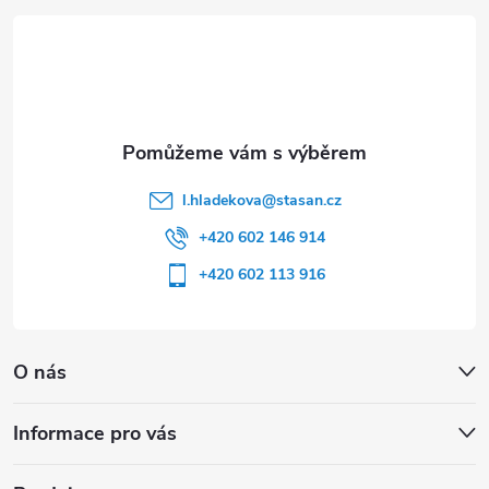
t
í
l.hladekova
@
stasan.cz
+420 602 146 914
+420 602 113 916
O nás
Informace pro vás