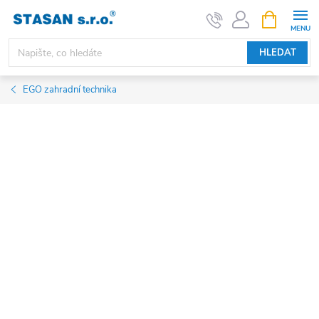
Přejít
NÁKUPNÍ
KOŠÍK
na
obsah
HLEDAT
EGO zahradní technika