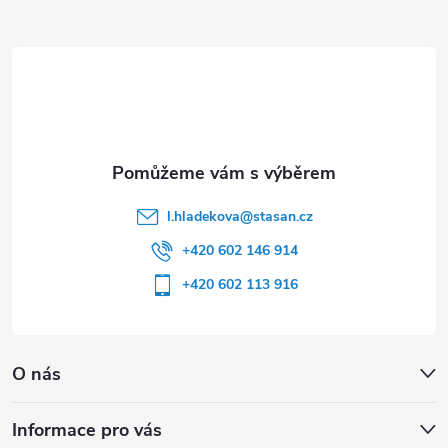
a
t
í
l.hladekova
@
stasan.cz
+420 602 146 914
+420 602 113 916
O nás
Informace pro vás