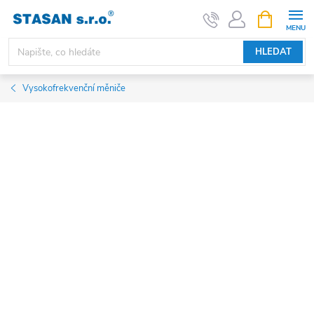
Přejít
NÁKUPNÍ
KOŠÍK
na
obsah
HLEDAT
Vysokofrekvenční měniče