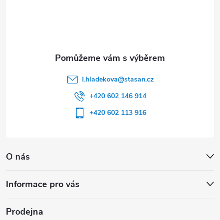
í
l.hladekova
@
stasan.cz
+420 602 146 914
+420 602 113 916
O nás
Informace pro vás
Prodejna