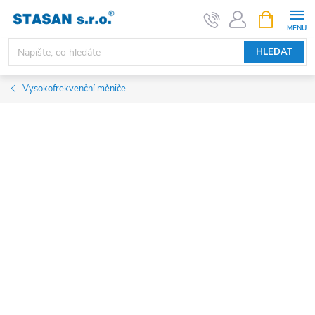
Přejít
NÁKUPNÍ
KOŠÍK
na
obsah
HLEDAT
Vysokofrekvenční měniče