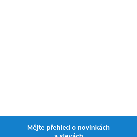
Mějte přehled o novinkách
a slevách