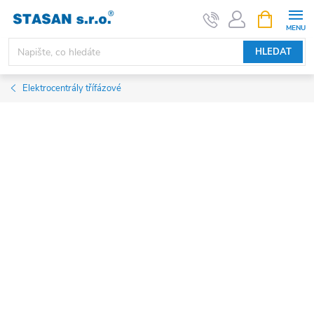
Přejít
NÁKUPNÍ
KOŠÍK
na
obsah
HLEDAT
Elektrocentrály třífázové