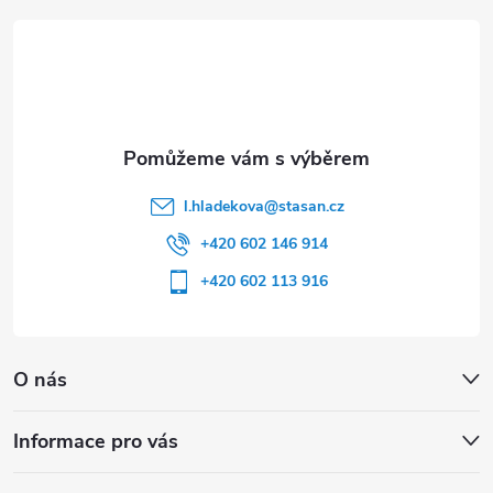
t
í
l.hladekova
@
stasan.cz
+420 602 146 914
+420 602 113 916
O nás
Informace pro vás