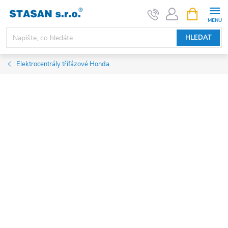
Přejít
NÁKUPNÍ
KOŠÍK
na
obsah
HLEDAT
Elektrocentrály třífázové Honda