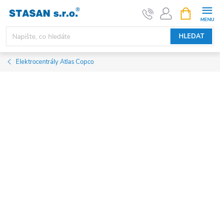
Přejít
NÁKUPNÍ
KOŠÍK
na
obsah
HLEDAT
Elektrocentrály Atlas Copco