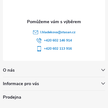
í
l.hladekova
@
stasan.cz
+420 602 146 914
+420 602 113 916
O nás
Informace pro vás
Prodejna