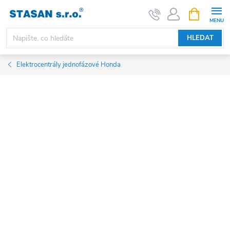
Přejít
NÁKUPNÍ
KOŠÍK
na
obsah
HLEDAT
Elektrocentrály jednofázové Honda