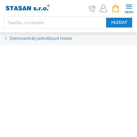
Přejít
NÁKUPNÍ
KOŠÍK
na
obsah
HLEDAT
Elektrocentrály jednofázové Honda