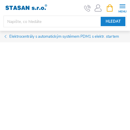
Přejít
NÁKUPNÍ
KOŠÍK
na
obsah
HLEDAT
Elektrocentrály s automatickým systémem PDM1 s elektr. startem