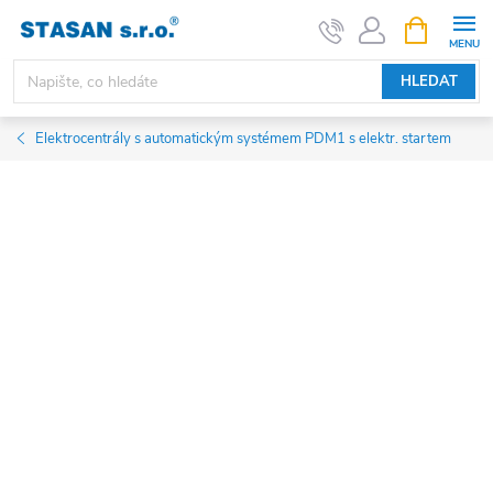
Přejít
NÁKUPNÍ
KOŠÍK
na
obsah
HLEDAT
Elektrocentrály s automatickým systémem PDM1 s elektr. startem