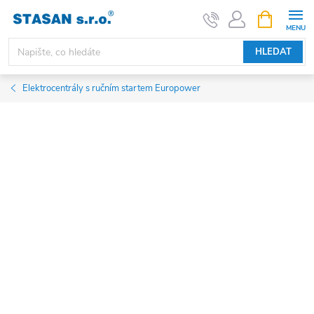
Přejít
NÁKUPNÍ
KOŠÍK
na
obsah
HLEDAT
Elektrocentrály s ručním startem Europower