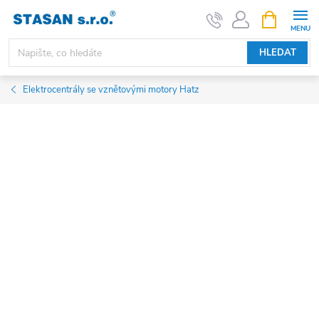
Přejít
NÁKUPNÍ
KOŠÍK
na
obsah
HLEDAT
Elektrocentrály se vznětovými motory Hatz