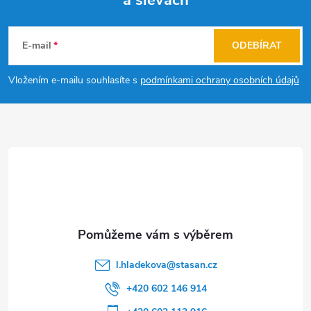
a slevách
Z
á
E-mail
ODEBÍRAT
p
Vložením e-mailu souhlasíte s
podmínkami ochrany osobních údajů
a
t
í
l.hladekova
@
stasan.cz
+420 602 146 914