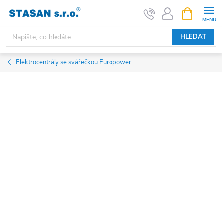
Přejít
NÁKUPNÍ
KOŠÍK
na
obsah
HLEDAT
Elektrocentrály se svářečkou Europower