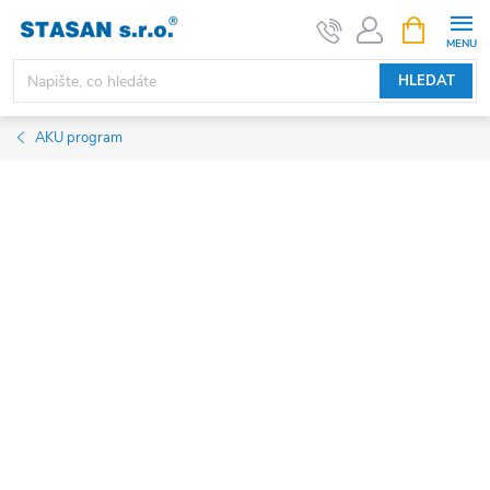
Přejít
NÁKUPNÍ
KOŠÍK
na
obsah
HLEDAT
AKU program