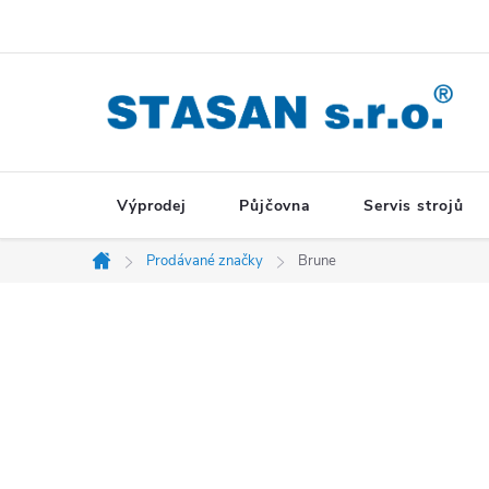
Přejít
na
obsah
Výprodej
Půjčovna
Servis strojů
Prodávané značky
Brune
Domů