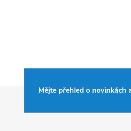
Z
Mějte přehled o novinkách
á
p