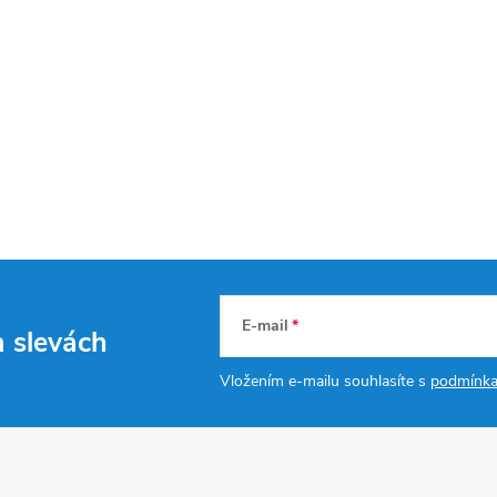
E-mail
a slevách
Vložením e-mailu souhlasíte s
podmínka