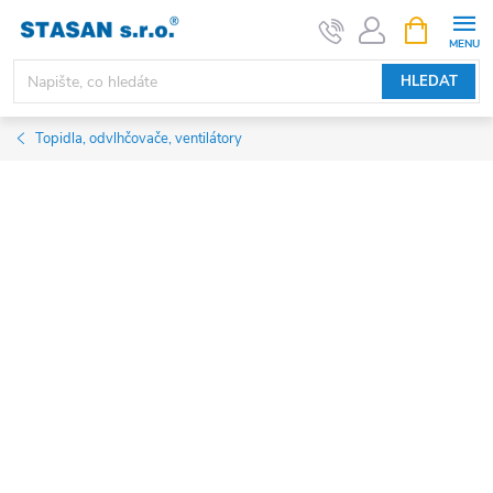
Přejít
NÁKUPNÍ
KOŠÍK
na
obsah
HLEDAT
Topidla, odvlhčovače, ventilátory