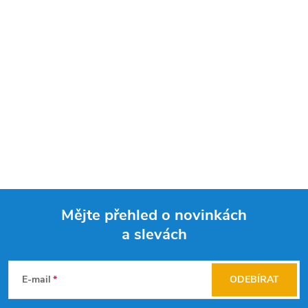
Mějte přehled o novinkách
a slevách
Z
á
E-mail
ODEBÍRAT