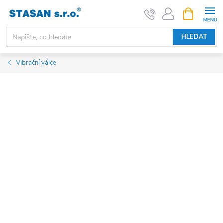
Přejít
NÁKUPNÍ
KOŠÍK
na
obsah
HLEDAT
Vibrační válce