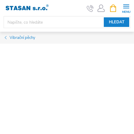
Přejít
NÁKUPNÍ
KOŠÍK
na
obsah
HLEDAT
Vibrační pěchy