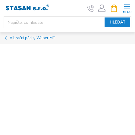
Přejít
NÁKUPNÍ
KOŠÍK
na
obsah
HLEDAT
Vibrační pěchy Weber MT