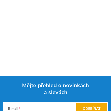
Mějte přehled o novinkách
a slevách
Z
á
E-mail
ODEBÍRAT