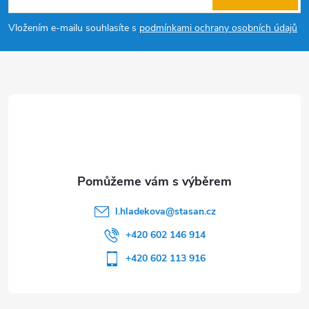
p
Vložením e-mailu souhlasíte s
podmínkami ochrany osobních údajů
a
t
í
l.hladekova
@
stasan.cz
+420 602 146 914
+420 602 113 916