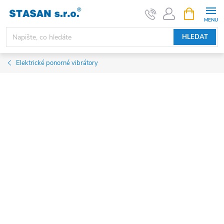
Přejít
NÁKUPNÍ
KOŠÍK
na
obsah
HLEDAT
Elektrické ponorné vibrátory