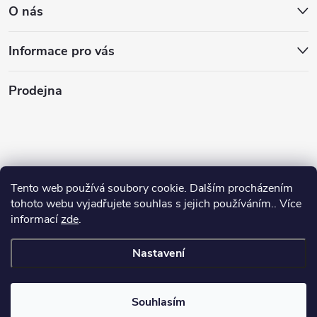
O nás
Informace pro vás
Prodejna
Tento web používá soubory cookie. Dalším procházením
tohoto webu vyjadřujete souhlas s jejich používáním.. Více
informací
zde
.
Nastavení
Copyright 2026
Stasan.cz
. Všechna práva vyhrazena.
Souhlasím
Vytvořil Shoptet