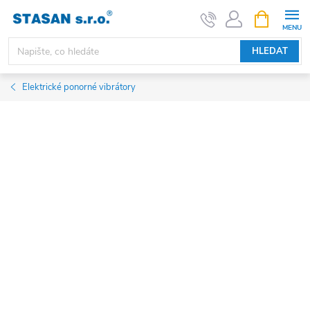
Přejít
NÁKUPNÍ
KOŠÍK
na
obsah
HLEDAT
Elektrické ponorné vibrátory