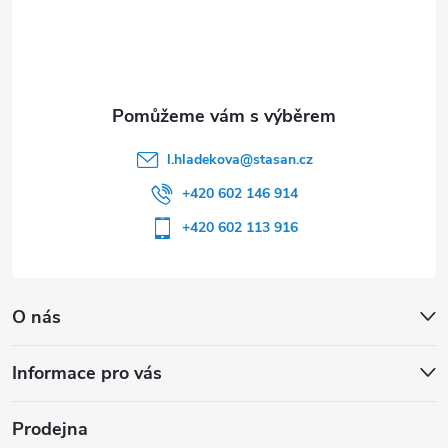
í
l.hladekova
@
stasan.cz
+420 602 146 914
+420 602 113 916
O nás
Informace pro vás
Prodejna