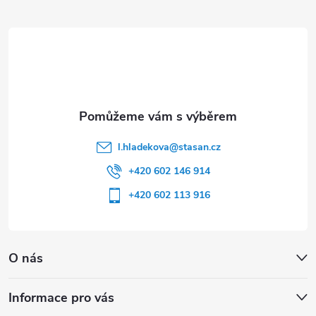
t
í
l.hladekova
@
stasan.cz
+420 602 146 914
+420 602 113 916
O nás
Informace pro vás