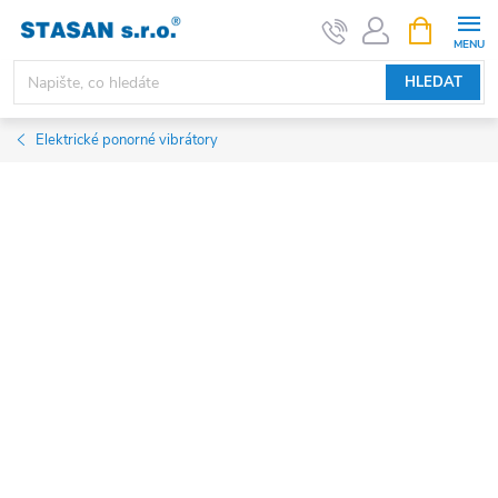
Přejít
NÁKUPNÍ
KOŠÍK
na
obsah
HLEDAT
Elektrické ponorné vibrátory