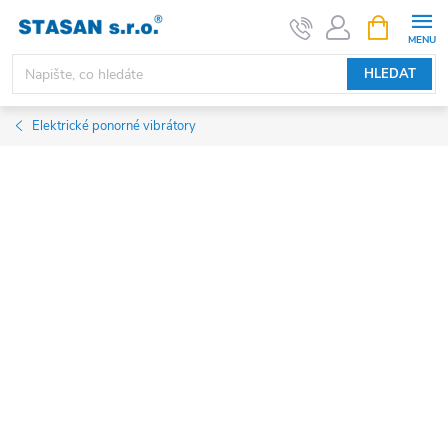
Přejít
NÁKUPNÍ
KOŠÍK
na
obsah
HLEDAT
Elektrické ponorné vibrátory