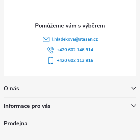
í
l.hladekova
@
stasan.cz
+420 602 146 914
+420 602 113 916
O nás
Informace pro vás
Prodejna