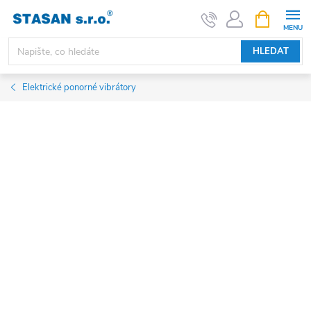
Přejít
NÁKUPNÍ
KOŠÍK
na
obsah
HLEDAT
Elektrické ponorné vibrátory