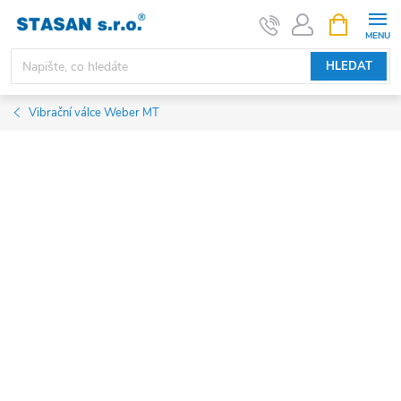
Přejít
NÁKUPNÍ
KOŠÍK
na
obsah
HLEDAT
Vibrační válce Weber MT