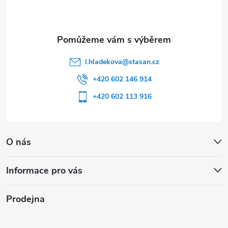
í
l.hladekova
@
stasan.cz
+420 602 146 914
+420 602 113 916
O nás
Informace pro vás
Prodejna