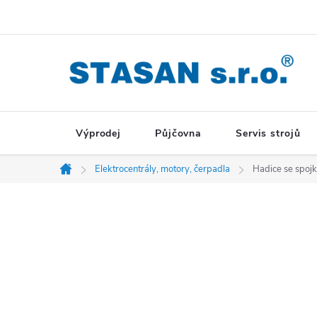
Přejít
na
obsah
Výprodej
Půjčovna
Servis strojů
Elektrocentrály, motory, čerpadla
Hadice se spoj
Domů