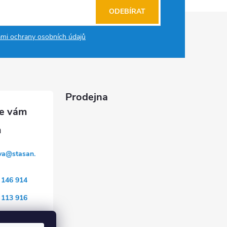
ODEBÍRAT
mi ochrany osobních údajů
Prodejna
va
@
stasan.
 146 914
 113 916