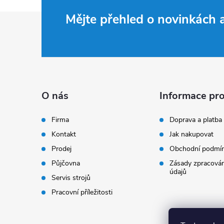
Z
Mějte přehled o novinkách
á
p
a
O nás
Informace pro
t
Firma
Doprava a platba
Kontakt
Jak nakupovat
í
Prodej
Obchodní podmí
Půjčovna
Zásady zpracován
údajů
Servis strojů
Pracovní příležitosti