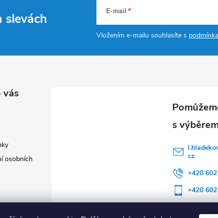
E-mail
a slevách
Vložením e-mailu souhlasíte s
podmínka
 vás
nky
l.hladeko
cz
í osobních
+420 602
+420 602