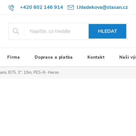
+420 602 146 914
l.hladekova@stasan.cz
HLEDAT
Firma
Doprava a platba
Kontakt
Naši vý
kami, B75, 3", 10m, PES-R- Heron