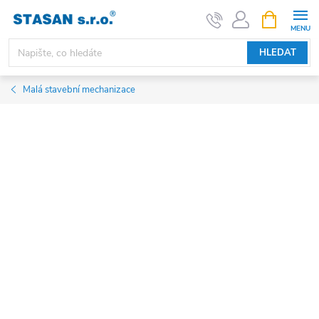
Přejít
NÁKUPNÍ
KOŠÍK
na
obsah
HLEDAT
Malá stavební mechanizace